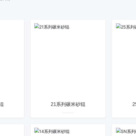
辊
21系列碾米砂辊