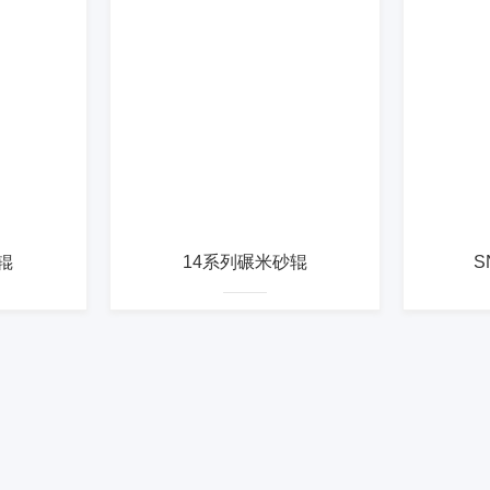
辊
14系列碾米砂辊