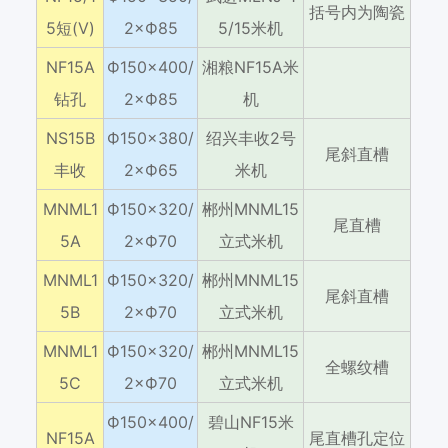
括号内为陶瓷
5短(V)
2×Ф85
5/15米机
NF15A
Ф150×400/
湘粮NF15A米
钻孔
2×Ф85
机
NS15B
Ф150×380/
绍兴丰收2号
尾斜直槽
丰收
2×Ф65
米机
MNML1
Ф150×320/
郴州MNML15
尾直槽
5A
2×Ф70
立式米机
MNML1
Ф150×320/
郴州MNML15
尾斜直槽
5B
2×Ф70
立式米机
MNML1
Ф150×320/
郴州MNML15
全螺纹槽
5C
2×Ф70
立式米机
Ф150×400/
碧山NF15米
NF15A
尾直槽孔定位