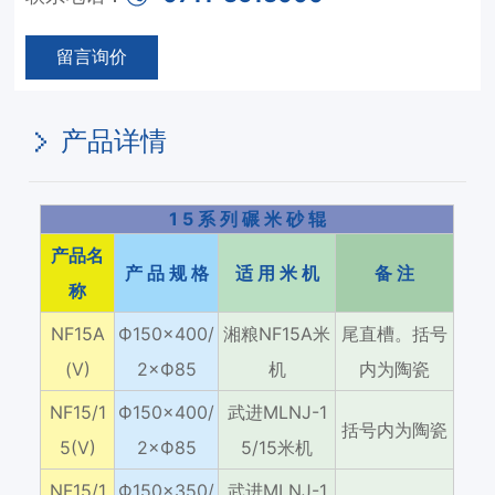
留言询价
产品详情
1 5 系 列 碾 米 砂 辊
产品名
产 品 规 格
适 用 米 机
备 注
称
NF15A
Ф150×400/
湘粮NF15A米
尾直槽。括号
(V)
2×Ф85
机
内为陶瓷
NF15/1
Ф150×400/
武进MLNJ-1
括号内为陶瓷
5(V)
2×Ф85
5/15米机
NF15/1
Ф150×350/
武进MLNJ-1