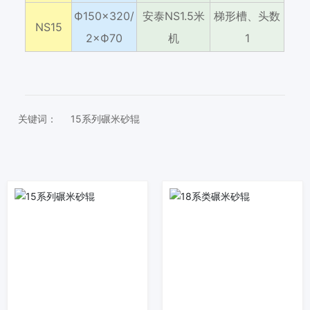
Ф150×320/
安泰NS1.5米
梯形槽、头数
NS15
2×Ф70
机
1
关键词：
15系列碾米砂辊